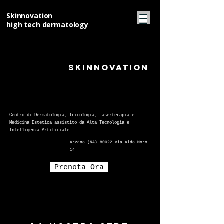
Skinnovation
high tech dermatology
Skinnovation
Centro di Dermatologia, Tricologia, Laserterapia e
Medicina Estetica assistito da Alta Tecnologia e
Intelligenza Artificiale
Arzano (NA) 80022 Via Aldo Moro
14
Prenota Ora