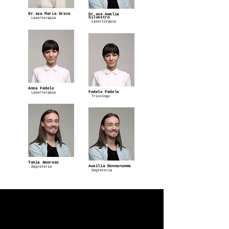
Dr.ssa Maria Greco
Dr.ssa Amalia
Silvestro
Laserterapia
Laserterapia
Anna Fedele
Fedele Fedele
Laserterapia
Tricologo
Tonia Amoroso
Ausilia Donnarumma
Segreteria
Segreteria