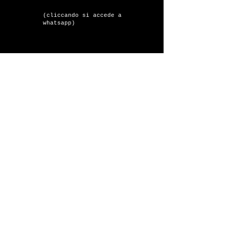
(cliccando si accede a
whatsapp)
Home
Dermatologia
Mappatura nei
Tricologia
Dermochirurgia
Laserchirurgia
Laser Macchie
Laser Vascolare
Med. Estetica
Tx Acne
Tx Cicatrici
Tx Corpo
Epilazione
Tatuaggi
Informativa sulla privacy